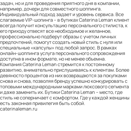
задач, но и для проведения приятного дня в компании,
например, дочери для совместного шоппинга.
Индивидуальный подход задает и уровень сервиса. Все
слагаемые VIP-шопинга – в бутиках Caterina Leman клиент
всегда получит консультацию персонального стилиста, к
его приходу отвесят все необходимое и желанное,
профессионально подберут образы с учетом личных
предпочтений, помогут создать новый стиль с нуля или
специальные «капсулы» под любой запрос. В рамках
онлайн-шоппинга услуга персонального сопровождения
доступна в ином формате, но не менее объемна.
Компания Caterina Leman стремится к постоянному
развитию, внимательно прислушиваясь к клиентам. Более
девяносто процентов из них возвращаются за покупками
снова и снова, позволяя бренду успешно конкурировать с
топовыми международными марками люксового сегмента
и даже заменить их. Бутики Caterina Leman – место, где
стиль не соперничает с комфортом. Где у каждой женщины
есть законная привилегия быть собой.
caterinaleman.ru