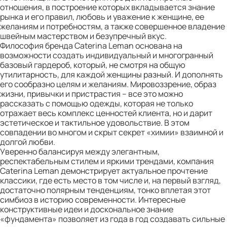
отношения, в построение которых вкладывается знание
рынка и его правил, любовь и уважение к женщине, ее
желаниям и потребностям, а также совершенное владение
швейным мастерством и безупречный вкус.
Философия бренда Caterina Leman основана на
возможности создать индивидуальный и многогранный
базовый гардероб, который, не смотря на общую
утилитарность, для каждой женщины разный. И дополнять
его сообразно целям и желаниям. Мировоззрение, образ
жизни, привычки и пристрастия – все это можно
рассказать с помощью одежды, которая не только
отражает весь комплекс ценностей клиента, но и дарит
эстетическое и тактильное удовольствие. В этом
совпадении во многом и скрыт секрет «химии» взаимной и
долгой любви.
Уверенно балансируя между элегантным,
респектабельным стилем и яркими трендами, компания
Caterina Leman демонстрирует актуальное прочтение
классики, где есть место в том числе и, на первый взгляд,
достаточно полярным тенденциям, тонко вплетая этот
симбиоз в историю современности. Интересные
конструктивные идеи и доскональное знание
«фундамента» позволяет из года в год создавать сильные