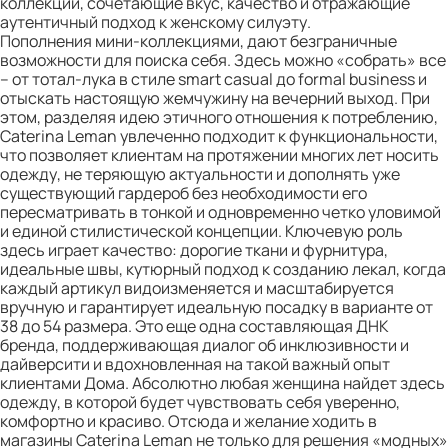
коллекции, сочетающие вкус, качество и отражающие
аутентичный подход к женскому силуэту.
Пополнения мини-коллекциями, дают безграничные
возможности для поиска себя. Здесь можно «собрать» все
– от тотал-лука в стиле smart casual до formal business и
отыскать настоящую жемчужину на вечерний выход. При
этом, разделяя идею этичного отношения к потреблению,
Caterina Leman увлеченно подходит к функциональности,
что позволяет клиентам на протяжении многих лет носить
одежду, не теряющую актуальности и дополнять уже
существующий гардероб без необходимости его
пересматривать в тонкой и одновременно четко уловимой
и единой стилистической концепции. Ключевую роль
здесь играет качество: дорогие ткани и фурнитура,
идеальные швы, кутюрный подход к созданию лекал, когда
каждый артикул видоизменяется и масштабируется
вручную и гарантирует идеальную посадку в варианте от
38 до 54 размера. Это еще одна составляющая ДНК
бренда, поддерживающая диалог об инклюзивности и
дайверсити и вдохновленная на такой важный опыт
клиентами Дома. Абсолютно любая женщина найдет здесь
одежду, в которой будет чувствовать себя уверенно,
комфортно и красиво. Отсюда и желание ходить в
магазины Caterina Leman не только для решения «модных»