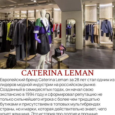
CATERINA LEMAN
Европейский бренд Caterina Leman за 28 лет стал одним из
лидеров модной индустрии на российском рынке.
Созданный в семидесятых годах, он начал свою
экспансию в 1994 году и сформировал репутацию не
только сильнейшего игрока с более чем тридцатью
бутиками и присутствием в топовых мультибрендах
страны, но и марки, которая действительно знает, чего
хочет женщина. Это история про долгие и прочные